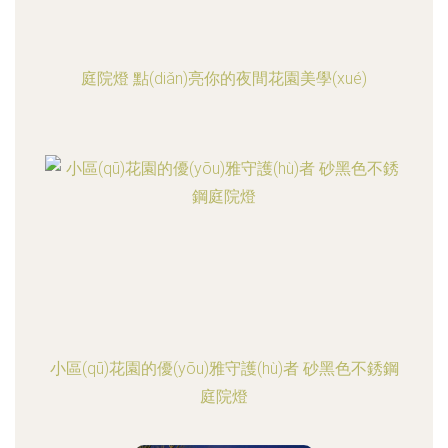
庭院燈 點(diǎn)亮你的夜間花園美學(xué)
小區(qū)花園的優(yōu)雅守護(hù)者 砂黑色不銹鋼
庭院燈