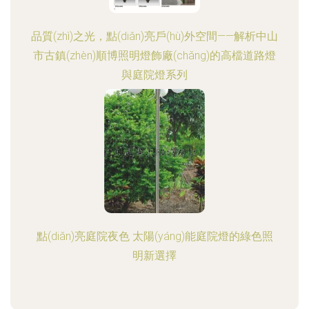
品質(zhì)之光，點(diǎn)亮戶(hù)外空間——解析中山
市古鎮(zhèn)順博照明燈飾廠(chǎng)的高檔道路燈
與庭院燈系列
點(diǎn)亮庭院夜色 太陽(yáng)能庭院燈的綠色照
明新選擇