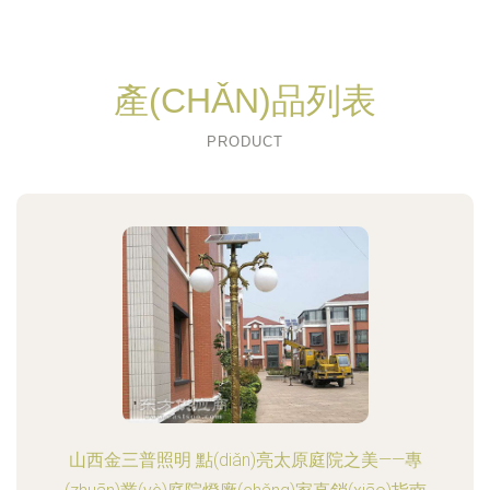
產(CHǍN)品列表
PRODUCT
山西金三普照明 點(diǎn)亮太原庭院之美——專