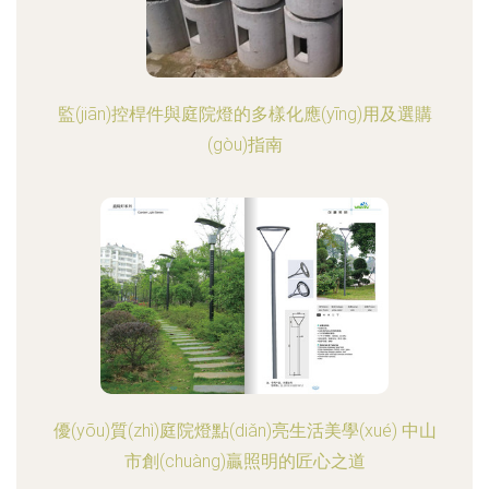
監(jiān)控桿件與庭院燈的多樣化應(yīng)用及選購
(gòu)指南
優(yōu)質(zhì)庭院燈點(diǎn)亮生活美學(xué) 中山
市創(chuàng)贏照明的匠心之道