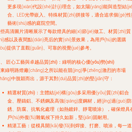
更多現(xiàn)代設(shè)計(jì)理念，如太陽(yáng)能與造型結(jié
合、LED光帶嵌入、特殊材質(zhì)拼接等，適合追求個(gè)
藝術(shù)感的庭院空間。
些高清圖片清晰展示了每款燈具的細(xì)節(jié)做工、材質(zhì)質
zhì)感以及夜間點(diǎn)亮后的實(shí)景效果，為用戶(hù)的選購
gòu)提供了直觀(guān)、可靠的視覺(jué)參考。
、 匠心工藝與卓越品質(zhì)：綠明的核心優(yōu)勢(shì)
東綠明路燈廠(chǎng)之所以能在競(jìng)爭(zhēng)激烈的市場
chǎng)中脫穎而出，源于其對(duì)品質(zhì)的堅(jiān)守：
精選材質(zhì)
：主體結(jié)構(gòu)多采用優(yōu)質(zhì)鋁合
金、壓鑄鋁、不銹鋼及高強(qiáng)度鋼材，經(jīng)過(guò)防
銹、防腐、抗氧化處理（如熱鍍鋅、靜電噴涂），確保燈具
戶(hù)外復(fù)雜氣候下持久如新，堅(jiān)固耐用。
精湛工藝
：從模具開(kāi)發(fā)到焊接、打磨、噴涂，每一