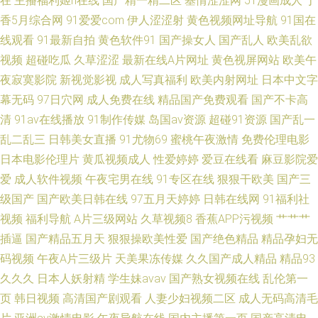
在
主播福利姬h在线
国产精一精二区
基情涩涩网
51漫画成人
丁
香5月综合网
91爱爱com
伊人涩涩射
黄色视频网址导航
91国在
线观看
91最新自拍
黄色软件91
国产操女人
国产乱人
欧美乱欲
视频
超碰吃瓜
久草涩涩
最新在线A片网址
黄色视屏网站
欧美午
夜寂寞影院
新视觉影视
成人写真福利
欧美内射网址
日本中文字
幕无码
97日穴网
成人免费在线
精品国产免费观看
国产不卡高
清
91av在线播放
91制作传媒
岛国av资源
超碰91资源
国产乱一
乱二乱三
日韩美女直播
91尤物69
蜜桃午夜激情
免费伦理电影
日本电影伦理片
黄瓜视频成人
性爱婷婷
爱豆在线看
麻豆影院爱
爱
成人软件视频
午夜宅男在线
91专区在线
狠狠干欧美
国产三
级国产
国产欧美日韩在线
97五月天婷婷
日韩在线网
91福利社
视频
福利导航
A片三级网站
久草视频8
香蕉APP污视频
艹艹艹
插逼
国产精品五月天
狠狠操欧美性爱
国产绝色精品
精品孕妇无
码视频
午夜A片三级片
天美果冻传媒
久久国产成人精品
精品93
久久久
日本人妖射精
学生妹avav
国产熟女视频在线
乱伦第一
页
韩日视频
高清国产剧观看
人妻少妇视频二区
成人无码高清毛