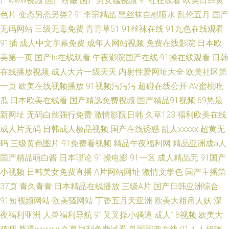
产www视频
国产粉嫩
国产男女猛视频
91社在线看
欧美日韩黄
色片
变态另态另类2
91李宗精品
黑丝袜自慰喷水
乱伦五月
国产
无码网站
三级无毒免费
青青草51
91丝袜在线
91九色在线观看
91插
成人中文字幕免费
成年人网站视频
免费在线影院
日本欧
美第一页
国产ts在线观看
午夜影院国产在线
91操在线观看
日韩
在线播放视频
成人大片一级天天
内射性爱网址大全
欧美社区第
一页
欧美在线视频播放
91视频污污污
超碰在线公开
AV蜜桃吃
瓜
日本欧美在线看
国产精选免费视频
国产精品91视频
69热最
新网址
无码白丝强行免费
激情影院日韩
久草123
福利欧美在线
成人片无码
日韩成人极品视频
国产在线诱惑
乱人xxxxx
超黄无
码
三级黄色图片
91免费看视频
精品午夜福利网
精品亚洲成a人
国产精品萌白酱
日本理论
91操电影
91一区
成人精品无
91国产
小视频
日韩美女免费直播
A片网站网址
激情文学色
国产主播第
37页
青久青青
日本精品在线播放
三级A片
国产日韩亚洲综合
91短视频网站
欧美骚网站
丁香五月天亚洲
欧美大粗吊人妖
深
夜福利亚洲
人兽福利导航
91叉叉操小骚逼
成人18视频
欧美大