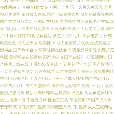
市激情婷婷
91精品国产91
云涩福利在线导航
91视色
午夜福利
大香蕉伊在线9 久久视频性交 日韩精品视频12 综合色色 另类激情 少妇超碰
在线网站
91直播
91处女
伊人网青青草
国产又爽又黄又无
久草
福利资源网
东方成人在线
国产一级免费大片
成年免费视频网站
在线播放 91国产人妖 超碰看自拍 另色激情 手机看片玖玖草 97人人干 久草
国产在线播放网站
亚洲日本视频
淫淫网网
成人影视国产在线
深
夜福利网址
欧美在线免费看
日夜夜欧美
国产大片中文字幕
国产
香蕉97 神马午夜传媒 91偷拍导航 国产香蕉视频 三级在线国产 av超碰 黑丝
片91
操久婷婷
91视频你懂得
黄色三级片毛片
免费电影片
日韩
欧美爱爱
成人亚洲区
欧美性16
成人色情黄片在线
在线观看亚
性爱喷水AV 日本老熟妇毛茸茸 91成人小视频 国产精品欧美专区 亚洲三级av
洲精品
国产热综合
久草网视频在线看
午夜精品网影院
伦理片完
整版
黄视网站在线播放
国产片自拍
国产在线91
AV亚洲网址
国
麻豆91 91爱爱王 国产97福利导航 肏屄超碰 伊人成人在线 福利精品店 欧美
产经典三级在线
丁香婷婷五月综合
五月花亚洲综合
国产影院第
日韩微拍视频 一本道大香蕉伊人 wwwav天堂网 久草网站欧美 丝袜美腿噜噜
一页
乱码欧美孕交
超碰在线艹
日本在线护士
黄色三级免费网址
香港电影伦理片
91黄色电影
亚洲一区成人视频
国产福利电影
超碰科料 欧美综合性 91青青娱乐 国产熟女一区 青青草一级色网站 综合色网
日韩成人影片
男的天堂网AV
国产精品尤物在
免费a一毛片
欧美
肠交扩张另类
最新亚洲日韩精品
欧美在线视频
免费黄色网址在
成人在线不卡视频 老司机精品网站 瑟瑟五月天 AVA在线
线
主播第一页
丁香五月网
性爱东京热
草逼视频78
国产成人免
费无码
高清日韩无码视频
宗和网五月天
日b视频
成人三级网站