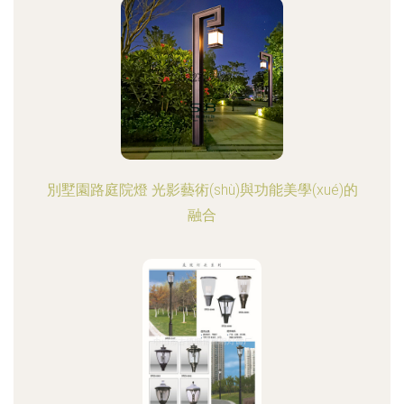
別墅園路庭院燈 光影藝術(shù)與功能美學(xué)的
融合