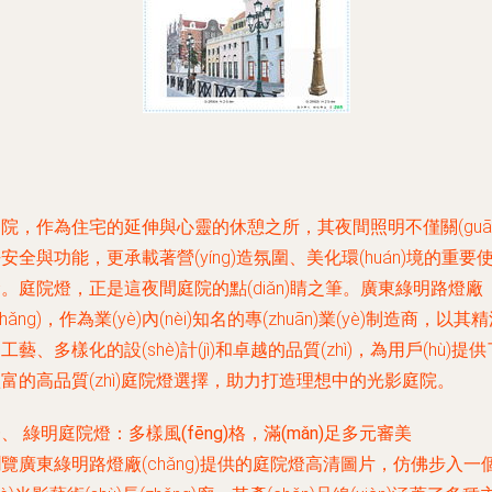
院，作為住宅的延伸與心靈的休憩之所，其夜間照明不僅關(guān
安全與功能，更承載著營(yíng)造氛圍、美化環(huán)境的重要
。庭院燈，正是這夜間庭院的點(diǎn)睛之筆。廣東綠明路燈廠
chǎng)，作為業(yè)內(nèi)知名的專(zhuān)業(yè)制造商，以其
工藝、多樣化的設(shè)計(jì)和卓越的品質(zhì)，為用戶(hù)提供
富的高品質(zhì)庭院燈選擇，助力打造理想中的光影庭院。
、 綠明庭院燈：多樣風(fēng)格，滿(mǎn)足多元審美
覽廣東綠明路燈廠(chǎng)提供的庭院燈高清圖片，仿佛步入一