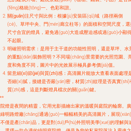
(fēng)格統(tǒng)一、色彩和諧。
關(guān)注尺寸與比例
：根據(jù)安裝區(qū)域（路徑兩側
(cè)、草坪中央、門(mén)廊立柱等）的面積和空間尺度，選
尺寸合宜的燈具，避免過(guò)大造成壓迫感或過(guò)小顯
不起眼。
明確照明需求
：是用于主干道的功能性照明，還是草坪、水
的重點(diǎn)裝飾照明？不同場(chǎng)景需要的光照范圍、
度和角度不同，圖片中的光效展示極具參考價(jià)值。
留意細(xì)節(jié)與質(zhì)感
：高清圖片能放大查看表面處理
否細(xì)膩，接縫是否嚴(yán)密，材質(zhì)紋理是否真實(shí)
質(zhì)感，這是判斷燈具檔次的關(guān)鍵。
**
庭院燈是夜間的精靈，它用光影描繪出家的溫暖與庭院的輪廓。
綠明路燈廠(chǎng)通過(guò)一幅幅精美的高清圖片，展現(xiàn
不僅是產(chǎn)品，更是對(duì)戶(hù)外照明美學(xué)的理解與
求。選擇一款合適的綠明庭院燈，便是為您的私家院落注入靈魂