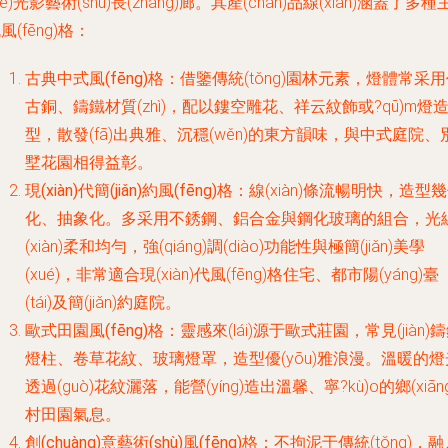
gè)光影藝術(shù)長(zhǎng)廊。其產(chǎn)品線(xiàn)涵蓋了多種
風(fēng)格：
古典中式風(fēng)格
：借鑒傳統(tǒng)園林元素，燈體常采
古銅、鑄鐵材質(zhì)，配以鏤空雕花、祥云紋飾或?qū)m燈
型，散發(fā)出典雅、沉穩(wěn)的東方韻味，與中式庭院、
墅花園相得益彰。
現(xiàn)代簡(jiǎn)約風(fēng)格
：線(xiàn)條流暢明快，造型
化、抽象化。多采用不銹鋼、鋁合金與鋼化玻璃的組合，光
(xiàn)柔和均勻，強(qiáng)調(diào)功能性與極簡(jiǎn)美學
(xué)，非常適合現(xiàn)代風(fēng)格住宅、都市陽(yáng)臺
(tái)及簡(jiǎn)約庭院。
歐式田園風(fēng)格
：靈感來(lái)源于歐式莊園，常見(jiàn)
燈柱、卷草花紋、玻璃燈罩，造型優(yōu)雅浪漫。溫暖的燈
透過(guò)花紋灑落，能營(yíng)造出溫馨、寧?kù)o的鄉(xiāng
村田園氣息。
創(chuàng)意藝術(shù)風(fēng)格
：不拘泥于傳統(tǒng)，融