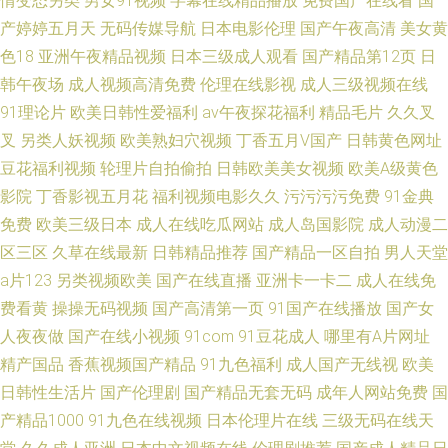
情变态另类
男女91视频
字幕在线精品播放
免费国产在线看
国
产婷婷五月天
无码传媒导航
日本电影伦理
国产午夜高清
美女黄
色18
亚洲午夜精品视频
日本三级成人观看
国产精品第12页
日
韩午夜场
成人视频高清免费
伦理在线影视
成人三级视频在线
91理论片
欧美日韩性爱福利
av午夜探花福利
精品毛片
久久叉
叉
另类人妖视频
欧美熟妇穴视频
丁香五月V国产
日韩黄色网址
豆花福利视频
轮理片自拍偷拍
日韩欧美美女视频
欧美A级黄色
影院
丁香影视五月花
福利视频电影久久
污污污污免费
91金典
免费
欧美三级日本
成人在线吃瓜网站
成人岛国影院
成人动漫二
区三区
久草在线最新
日韩精品推荐
国产精品一区自拍
男人天堂
a片123
另类视频欧美
国产在线直播
亚洲卡一卡二
成人在线免
费看黄
操操无码视频
国产高清第一页
91国产在线播放
国产女
人夜夜做
国产在线小视频
91com
91豆花成人
哪里有A片网址
精产国品
香蕉视频国产精品
91九色福利
成人国产无线视
欧美
日韩性生活片
国产伦理剧
国产精品无套无码
成年人网站免费
国
产精品1000
91九色在线视频
日本伦理片在线
三级无码在线天