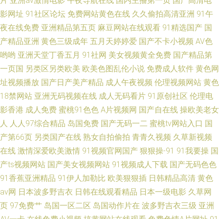
片
亚洲av激情电影
午夜导航在线
国内主播第一页
国产高清电
影网址
91社区论坛
免费网站黄色在线
久久偷拍高清亚洲
91午
夜在线免费
亚洲精品第五页
麻豆网站在线观看
91精选国产
国
产精品亚洲
黄色三级成年
五月天婷婷爱
国产不卡小视频
AV色
哟哟
亚洲天堂丁香五月
91社网
美女视频黄全免费
国产精品第
一页国
另类区另类欧美
欧美色图乱伦小说
免费成人软件
黄色网
址视频播放
国产日产美产精品
成人午夜视频
伦理视频网站
黄色
18禁网站
亚洲无码视频在线
成人无码看片
91原创社区
伦理电
影香港
成人免费
蜜桃91色色
A片视频网
国产自在线
操欧美老女
人
人人97综合精品
岛国免费
国产无码一二
蜜桃tv网站入口
国
产第66页
另类国产在线
熟女自拍偷拍
青青久视频
久草新视频
在线
激情深爱欧美激情
91视频官网国产
狠狠操-91
91我要操
国
产ts视频网站
国产美女视频网站
91视频成人下载
国产无码色色
91香蕉亚洲精品
91伊人加勒比
欧美狠狠插
日韩精品高清
黄色
av网
日本波多野吉衣
日韩在线观看精品
日本一级电影
久草网
页
97免费艹
岛国一区二区
岛国动作片在
波多野吉衣三级
亚洲