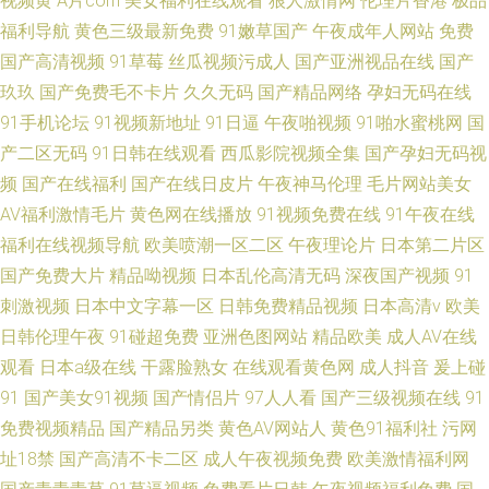
视频黄
A片com
美女福利在线观看
狼人激情网
伦理片香港
极品
福利导航
黄色三级最新免费
91嫩草国产
午夜成年人网站
免费
国产高清视频
91草莓
丝瓜视频污成人
国产亚洲视品在线
国产
玖玖
国产免费毛不卡片
久久无码
国产精品网络
孕妇无码在线
91手机论坛
91视频新地址
91日逼
午夜啪视频
91啪水蜜桃网
国
产二区无码
91日韩在线观看
西瓜影院视频全集
国产孕妇无码视
频
国产在线福利
国产在线日皮片
午夜神马伦理
毛片网站美女
AV福利激情毛片
黄色网在线播放
91视频免费在线
91午夜在线
福利在线视频导航
欧美喷潮一区二区
午夜理论片
日本第二片区
国产免费大片
精品呦视频
日本乱伦高清无码
深夜国产视频
91
刺激视频
日本中文字幕一区
日韩免费精品视频
日本高清v
欧美
日韩伦理午夜
91碰超免费
亚洲色图网站
精品欧美
成人AV在线
观看
日本a级在线
干露脸熟女
在线观看黄色网
成人抖音
爰上碰
91
国产美女91视频
国产情侣片
97人人看
国产三级视频在线
91
免费视频精品
国产精品另类
黄色AV网站人
黄色91福利社
污网
址18禁
国产高清不卡二区
成人午夜视频免费
欧美激情福利网