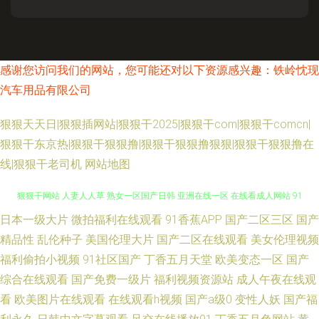
感谢您访问我们的网站，您可能还对以下资源感兴趣：铁岭忱现
汽车用品有限公司
狠狠天天日|狠狠插网站|狠狠干2025|狠狠干com|狠狠干comcn|
狠狠干东京热|狠狠干狠狠撸|狠狠干狠狠撸狠狠|狠狠干狠狠撸在
线|狠狠干老司机
网站地图
日本一级大片
微拍福利在线观看
91香蕉APP
国产二区三区
国产
午夜日比导航 韩国av电影网站 亚洲淫色网站 91剧场 av第三页 操逼av资源网
精品性
乱伦种子
美国伦理大片
国产二区在线观看
美女伦理视频
狠狠干网站 人妻人人草 熟女一区国产日韩 亚洲在线一区 在线看成人网站 91
福利偷拍小视频
91社区国产
丁香五月天堂
欧美变态一区
国产
综合在线观看
国产免费一级片
福利视频资源站
成人午夜在线观
视屏黄 超碰久热 国产盗摄一二三区 另类海角专区 青青草99热 天天干天天爽
看
欧美图片在线观看
在线观看h视频
国产a级0
变性人妖
国产福