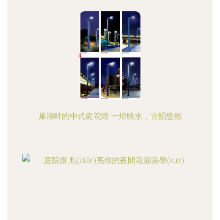
巢湖畔的中式庭院燈 一燈映水，古韻悠然