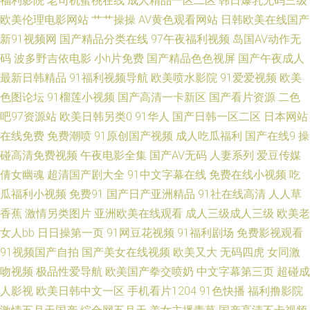
福利影院
老司机蜜桃在线
成人精品一区二区
韩日爆乳无码三级
豆福利导航 福利社123 激情综合BT 欧美福利电影 丝袜性交免费网站 在线观
欧美伦理电影网站
艹艹操操
AV黄色观看网站
日韩欧美在线国产
新91视频网
国产精品分类在线
97午夜福利视频
岛国AV动作无
看欧美肏屄 97狠狠 国产看mv人人 另类综合图 午夜福利色色99 btav天堂在
码
波多野吉依电影
小h片免费
国产精品色色视屏
国产午夜成人
最新日韩精品
91福利视频导航
欧美喷水影院
91爱爱视频
欧美
线 韩国理论午夜 人人97操 午夜九二福利 91高清系列 www91c伊人 国产w色
色图论坛
91榴莲小视频
国产高清一卡新区
国产看片资源
二色
吧97资源站
欧美日韩另类0
91华人
国产日韩一区二区
日本网站
麻豆 美女超碰在线 三级国产在线 亚洲天堂官方网站 99啪啪热 美女A片视频
在线免费
免费潮喷
91原创国产视频
成人吃瓜福利
国产在线9
操
色资源网 尤物色情 91字幕中文视频 国产成人www 麻豆爱爱网 日韩天天肏
碰高清免费视频
午夜电影全集
国产AV无码
人妻系列
爱豆传媒
倩女幽魂
超清国产剧大全
91中文字幕在线
免费在线小视频
吃
屄 91熟女首页 福利社免费视频 久久艹国产视频 日本操逼片电影 午夜福利站
瓜福利小视频
免费91
国产日产亚洲精品
91社在线高清
人人草
香蕉
激情另类图片
亚洲欧美在线观看
成人三级成人三级
欧美老
91色版 传媒大片免费看 激情午夜一区 日本三极片集 一区美女 男人的天堂无
女人bb
日日操第一页
91网豆花视频
91福利剧场
免费影视观看
91视频国产自拍
国产美女在线视频
欧美又大
无码四虎
女同激
码 亚洲成人自拍网 国产精品豆花操逼 51黑料第一页 久久绯色 天堂av2026
吻视频
极品性爱导航
欧美国产拳交喷奶
中文字幕第三页
超碰成
人影视
欧美日韩中文一区
手机看片1204
91色快播
福利撸影院
三级片网页 91豆花精品 福利视频导航大全 欧美激情A级片 无码专区伦理三