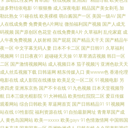
卡
加勒比性爱网
青草国产在线视频
亚洲国产精品导航
欧美色淫
产视频 国产精品久草不停 久草福利在线 欧美福利性交a 人人操91 色图福利
波多野结依电影
91狠狠撸
成人深夜电影
精品国产美女剃毛
加
勒比熟女
91碰在线
欧美裸模
萌白酱国产一区
美国一级AV
国产
社 在线成人欧美 91精品老司机 99超碰在线精 超碰人人123 韩日探花影视 久
人在线成免费
免费黄色A片网址
微拍福利国产视频
国产人成无
码视频
国产原创区色花堂
在线免费黄A片
久草福利
乱伦家庭
成
久精品一区 欧美色图网站 人妖麻豆视频 日韩小电影院1区 影音先锋色情电影
人午夜免费视频
人妖射精
国产屁屁
国产精品天干天
国产精品午
91男人影院 99热这 超碰爱福利 大香蕉AB片 黄色男女 久久综合伊人无码 自
夜一区
中文字幕无码人妻
日本不卡二区
国产日韩91
久草福利
视频网
91日日夜夜91
超碰碰天天操
91草草酒店视频
韩日一区
慰91 岛国AV导航 黑料网线路一二三 91日本美女看片 俺去也综合网 福利av
二区
国产激情视频网站
成人视频日本
茄子视频污
亚洲色欲天天
成人丝瓜视频下载
日韩逼网
精东传媒入口
黄wwww色
香港伦理
成人导航 韩国成人无码 免费69AV 日本a级大片 少妇四虎一线天 午夜影院
电影在线
成人影院在线播放
欧美足交一区二区
91视频电影
另
类四虎
亚洲东京热
国产不卡在线
91九色视频
日本天堂视频导
960 91豆花在线 成人品人妻久久 国内久久 久久精品国产男包 欧美日韩中文
航
日本三级光棍影院
91大神精品
欧美怡红院院二区
爱豆传媒
观看网站
综合日韩欧美
草逼网首页
国产日韩精品91
91视频网
字幕 日韩精选av福利 午夜香焦剧场 影音先锋少妇熟女 91美女网站 99超碰色
站在线
69性影院
福利资源在线
91自拍最新网址
青青草国产成
色 成人操碰视频 日韩情爱网 午夜诱惑av 在线超碰人人 91蜜拍 岛国美女的a
人
黄色岛国网站
欧美一xxxxx
欧美gayv
91色情激情网
中国韩国