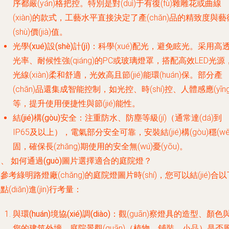
序都嚴(yán)格把控。特別是對(duì)于有復(fù)雜雕花或曲線
(xiàn)的款式，工藝水平直接決定了產(chǎn)品的精致度與藝
(shù)價(jià)值。
光學(xué)設(shè)計(jì)
：科學(xué)配光，避免眩光。采用高
光率、耐候性強(qiáng)的PC或玻璃燈罩，搭配高效LED光源
光線(xiàn)柔和舒適，光效高且節(jié)能環(huán)保。部分產
(chǎn)品還集成智能控制，如光控、時(shí)控、人體感應(yīng
等，提升使用便捷性與節(jié)能性。
結(jié)構(gòu)安全
：注重防水、防塵等級(jí)（通常達(dá)到
IP65及以上），電氣部分安全可靠，安裝結(jié)構(gòu)穩(wě
固，確保長(zhǎng)期使用的安全無(wú)憂(yōu)。
、 如何通過(guò)圖片選擇適合的庭院燈？
參考綠明路燈廠(chǎng)的庭院燈圖片時(shí)，您可以結(jié)合
點(diǎn)進(jìn)行考量：
與環(huán)境協(xié)調(diào)
：觀(guān)察燈具的造型、顏色
您的建筑外墻、庭院景觀(guān)（植物、鋪裝、小品）是否