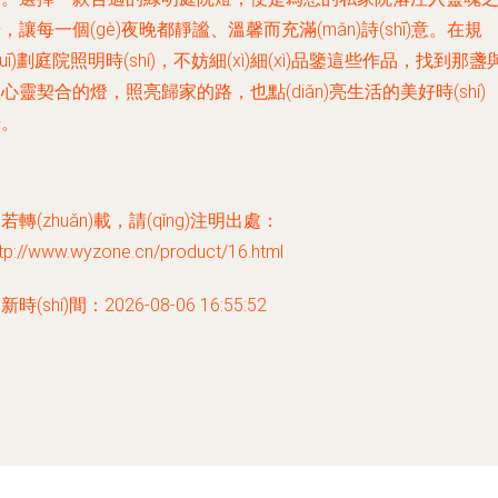
，讓每一個(gè)夜晚都靜謐、溫馨而充滿(mǎn)詩(shī)意。在規
guī)劃庭院照明時(shí)，不妨細(xì)細(xì)品鑒這些作品，找到那盞
心靈契合的燈，照亮歸家的路，也點(diǎn)亮生活的美好時(shí)
光。
若轉(zhuǎn)載，請(qǐng)注明出處：
tp://www.wyzone.cn/product/16.html
新時(shí)間：2026-08-06 16:55:52