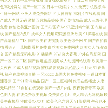
利永久
日韩中文字幕观看
足交在线播放91
丁香五月色网站
黄
51黑料偷拍 91视频最新网址 AⅤ日韩 豆花视频在线观看 国产做爱91 91白虎
色3级抢网站
国产一区二区
日本一级婬片
久久免费手机视频
学
生妹Av网站
亚洲人成免费网站
91大神自拍
福利片在线观看
国
美女交配 伪娘自慰 亚洲综合春 91视频观看网站 97超碰免费在线 超碰碰小说
产成人内射无码
激情五月极品婷婷
国产剧情精品
成人三级伦理
免费
偷怕欧美亚州图片
国产AV国产AV
97亚洲精华液
国内精自
97 国产超碰人人 久草资源部 欧美成人网页 人妻鲁色网无码 日日爱影院 婷
线
国产精品3级片
成年女人视频
狠狠撸亚洲欧美
91操碰在线
国
婷好色五月天 伊人大香蕉小说 91美女自慰 超碰人人摸人人 国产福利在线观
产高清精品二区
国产欧美在线视频
欧美色综合网
91国产自拍偷
拍
香蕉911
花蝴蝶看片免费
白丝美女免费网站
欧美女人与动物
看 韩日高清论理无码 九一精品中文字幕 欧美91 欧美日韩操逼片 日本成人免
交
国产精品无码电影
91插插库
97超碰大香蕉
户外自慰影院
国
产一区二区二区
国产偷窥盗摄视频
成人动漫网站观看
欧美第一
费 日韩三级有码 亚洲日逼 伊人91啪啪啪 69国产 91在线观看资源 97资源婷
页夜夜
91成人精品视频
蜜桃爱爱视频
乱伦熟女五月天
91香蕉
视
福利在线视频直播
一区xxxxx
岛国大片免费视频
一道日本亚
操逼大片韩国 豆花直播91 国产青草网 久久入口91 欧美干b网 avav综合免费
洲香蕉
国产91高清精品
国产一区二区福利
伦理在线播放
人妻
无码精品
91自拍在线观看
国产一级片内射
夜夜骑青青草
欧美
豆花18在线网页 激情与性爱 美日青青肏 欧美另类人与兽 日韩成人AV网站 丝
色图人妻
在线免费欧美视频
免费黄色毛片
成人精品无码视频
欧
袜足交资源 午夜福利局 尤物在线导航 91黄色片网站 99热最新地址6 操逼国
美午夜极品
性欧美ⅩⅩⅩⅩ乱
欧美色色六月天
91影视网
午夜伦不