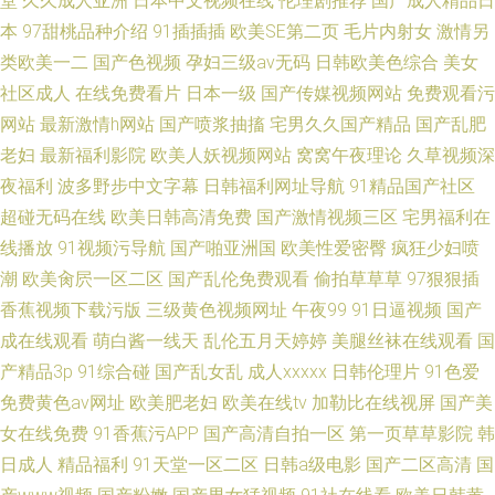
堂
久久成人亚洲
日本中文视频在线
伦理剧推荐
国产成人精品日
本
97甜桃品种介绍
91插插插
欧美SE第二页
毛片内射女
激情另
类欧美一二
国产色视频
孕妇三级av无码
日韩欧美色综合
美女
社区成人
在线免费看片
日本一级
国产传媒视频网站
免费观看污
网站
最新激情h网站
国产喷浆抽搐
宅男久久国产精品
国产乱肥
老妇
最新福利影院
欧美人妖视频网站
窝窝午夜理论
久草视频深
夜福利
波多野步中文字幕
日韩福利网址导航
91精品国产社区
超碰无码在线
欧美日韩高清免费
国产激情视频三区
宅男福利在
线播放
91视频污导航
国产啪亚洲国
欧美性爱密臀
疯狂少妇喷
潮
欧美肏屄一区二区
国产乱伦免费观看
偷拍草草草
97狠狠插
香蕉视频下载污版
三级黄色视频网址
午夜99
91日逼视频
国产
成在线观看
萌白酱一线天
乱伦五月天婷婷
美腿丝袜在线观看
国
产精品3p
91综合碰
国产乱女乱
成人xxxxx
日韩伦理片
91色爱
免费黄色av网址
欧美肥老妇
欧美在线tv
加勒比在线视屏
国产美
女在线免费
91香蕉污APP
国产高清自拍一区
第一页草草影院
韩
日成人
精品福利
91天堂一区二区
日韩a级电影
国产二区高清
国