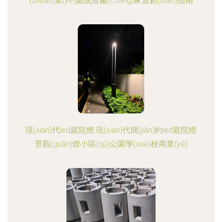
(zhuān)業(yè)庭院燈廠(chǎng)家直銷(xiāo)指南
現(xiàn)代led庭院燈.現(xiàn)代簡(jiǎn)約led庭院燈
景觀(guān)燈小區(qū)公園學(xué)校商業(yè)