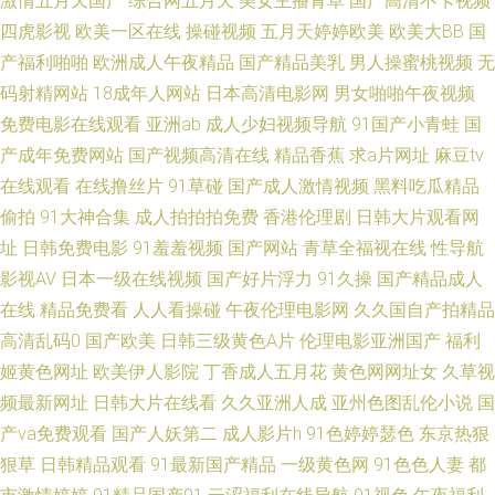
激情五月天国产
综合网五月天
美女主播青草
国产高清不卡视频
级 91免费网站观看 久草视频资源网 午夜狼人香蕉 青娱乐最新地址 av不卡不
四虎影视
欧美一区在线
操碰视频
五月天婷婷欧美
欧美大BB
国
产福利啪啪
欧洲成人午夜精品
国产精品美乳
男人操蜜桃视频
无
伦 久草手机在线视频 偷拍AV搬运I工 91伪娘网站视频 大香蕉伊人毛 玖玖伊
码射精网站
18成年人网站
日本高清电影网
男女啪啪午夜视频
免费电影在线观看
亚洲ab
成人少妇视频导航
91国产小青蛙
国
热 日韩蜜臀91 影音先锋色导航 av操超碰 国产AV理论电影 欧美大色 婷婷午
产成年免费网站
国产视频高清在线
精品香蕉
求a片网址
麻豆tv
在线观看
在线撸丝片
91草碰
国产成人激情视频
黑料吃瓜精品
夜 97操屄视频 国产人妖调教专区 人人超色 91视频观看# 含羞草在线 欧美淫
偷拍
91大神合集
成人拍拍拍免费
香港伦理剧
日韩大片观看网
色综合 影音AV在线资源 波多野吉衣无码 加勒比91AV 涩偷拍网 91精品变态
址
日韩免费电影
91羞羞视频
国产网站
青草全福视在线
性导航
影视AV
日本一级在线视频
国产好片浮力
91久操
国产精品成人
直播 福利网址在线导航 欧美丁香园婷婷 天天弄日日搞 91入口在线观看 岛国
在线
精品免费看
人人看操碰
午夜伦理电影网
久久国自产拍精品
高清乱码0
国产欧美
日韩三级黄色A片
伦理电影亚洲国产
福利
大片中文字幕 美女网站91 五月天干逼网站2 97爱黄色 国产86页 老司机日日
姬黄色网址
欧美伊人影院
丁香成人五月花
黄色网网址女
久草视
频最新网址
日韩大片在线看
久久亚洲人成
亚州色图乱伦小说
国
夜夜 日韩熟女视频 中文字幕16p 国产射精视频 伊人新址 超碰人人做爱 老司
产va免费观看
国产人妖第二
成人影片h
91色婷婷瑟色
东京热狠
狠草
日韩精品观看
91最新国产精品
一级黄色网
91色色人妻
都
机激情网 香蕉午夜影院 变态另类色 精品人妖av 日韩快播区 91视频国产高清