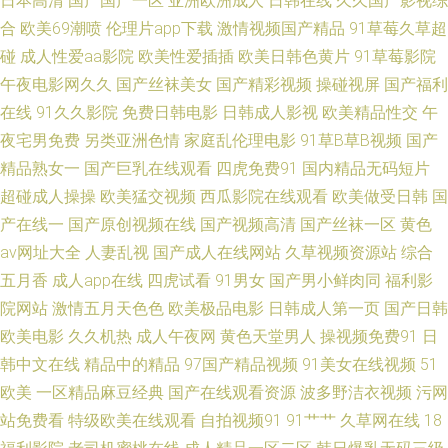
日本高清
国产国产一区
亚洲欧洲成人
日韩在线
久久国产影视综
片 国内最新肏屄精品 老司机能看的av 欧美豆花91 亚洲精品黄色网址 91免费
合
欧美69潮喷
伦理片app下载
激情视频国产精品
91草莓久草超
碰
成人性爱aa影院
欧美性爱插插
欧美日韩色黄片
91草莓影院
观看视频 俺去射丁香 东京热网址网站 欧日色网 香蕉视频下载 91碰在线视频
午夜电影网久久
国产丝袜美女
国产精彩视频
操碰视屏
国产福利
在线
91久久影院
免费日韩电影
日韩成人影视
欧美精品性交
午
男人国产精品自拍 伊人网香蕉 俺去啦最新网站 国产高清肏屄电影 玖玖精品
夜宅男免费
另类亚洲色情
家庭乱伦理电影
91草B草B视频
国产
精品熟女一
国产巨乳在线观看
四虎免费91
国内精品无码短片
视频在线 日韩A∨手机在线 操碰高清 久久伊人一区网 深夜影院操一操 97色
超碰成人操操
欧美猛交视频
西瓜影院在线观看
欧美做受日韩
国
福利导航 国产精品多乙 91官网在线看 久草福利站 欧美大成色 91中文视频
产在线一
国产原创视频在线
国产视频高清
国产丝袜一区
黄色
av网址大全
人妻乱视
国产成人在线网站
久草视频资源站
综合
激情婷婷网 欧美色色网 日日撸亚洲视频 在线看a的网站 91香蕉国产 超碰自
五月香
成人app在线
四虎试看
91男女
国产男小鲜肉同
福利影
院网站
激情五月天色色
欧美极品电影
日韩成人第一页
国产日韩
慰 黄色小片8848 欧美久久草在线 日韩欧美www 91豆花在线看 超碰在线97
欧美电影
久久机热
成人午夜网
黄色天堂男人
操视频免费91
日
韩中文在线
精品中的精品
97国产精品视频
91美女在线视频
51
日本 日本槽逼草莓视频 欧美三级aaa 午夜影院0050 91视频9999 超碰人妻主
欧美
一区精品麻豆经典
国产在线观看资源
波多野洁衣视频
污网
页 国产久草要 久热这里 人人操人人摸 五月花婷婷综合 91传媒在线观看 爱
站免费看
特级欧美在线观看
自拍视频91
91艹艹
久草网在线
18