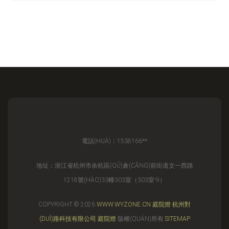
電話(HUÀ)：1538166**
地址：浙江省杭州市余杭區(QŪ)倉(CĀNG)前街道文一西路
1218號(HÀO)33幢303室（303室-9）
COPYRIGHT © 2026
WWW.WYZONE.CN
庭院燈
杭州對
(DUÌ)路科技有限公司
庭院燈
版權(QUÁN)所有
SITEMAP