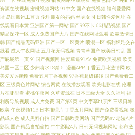
AV一卡
在线免费小视频
搞黄网站在线观看
免费色情A片网扯
91
资源在线视频
蜜桃视频网站
91中文
国产在线视频
福利爱爱网
址
岛国搬运工首页
伦理朋友的妈妈
丝袜女同
日韩性爱网址
在
线观看日本黄
亚洲国产第一网站
国产99不卡
66精品视频
国产
精品探花一区
成人免费国产大片
国产在线网址观看
欧美激情日
韩
国产精品无码亚洲
国产一区二区黄片
喷潮一区
福利姬足交在
线看
成人午夜网址
五月花无码视频
青青草国产
欧美日韩乱
国
产屁屁第一页
91国产视频网
性爱草逼91AV
免费欧美视频
欧美
岛国一区二区
少妇喷水18禁
51漫画APP
丁香五月花激情网
欧
美爱爱tv视频
免费五月丁香视频
97香蕉超级碰碰
国产免费看二
区
三级黄色片网站
综合网黄
在线播放观看
欧美电影在线
伦理
片在哪里看
蜜桃午夜网
久草资源在
日本三级大全
久久福利
福
利所导航视频
成人片免费
国产第9页
中文字幕bt原声
三级日韩
欧美
午夜视频123
日本推理片
丁香五月网站
国产免费看视频
极
品成人色
成人黑料自拍
国产日韩欧美网站
国产无码av
老湿A片
影院
国产精品自拍偷拍
牛牛影院A片
日韩无码视频网站
都市激