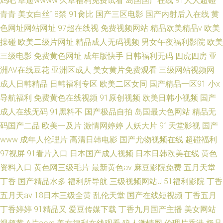
鸡吧
草逼wwww
久草福利免费试看
岛国国产在线
91人人超碰
青青
美女白丝18禁
91肏比
国产三区电影
国产内射后入在线
黄
色网址网站网址
97超在线视
免费视频网站
精品欧美精品v
欧美
操碰
欧美二级片网址
精品成人无码视频
男女午夜福利影院
欧美
三级电影
免费黄色网址
成年版快手
日韩福利无码
四虎四房
亚
洲AV在线豆花
亚洲区成人
美女黄片免费观看
三级网站视频网
成人日韩精品
日韩福利专区
欧美二区女同
国产精品一区91
小x
导航福利
免费黄色在线视频
91原创视频
欧美日韩小视频
国产
成人在线无码
91黑料不
国产极品自拍
岛国最大色网站
精品无
码国产二品
欧美一及片
激情网婷婷
人妖大片
91天堂影视
国产
www
成年人伦理片
高清日韩电影
国产尤物视频在线
超碰福利
97视屏
91看片入口
日本国产成人视频
日本日韩欧美在线
黄色
资料入口
黄色网三级毛片
最新黄色av
麻豆影院免费
五月天堂
丁香
国产精品水多
福利所导航
三级视频网站J
51福利影院
丁香
五月天av
18日本三级全黄
乱伦天堂
国产在线短视频
丁香五月
丁香婷婷
91精品又
爱豆传媒下载
丁香九月国产主播
美女网站