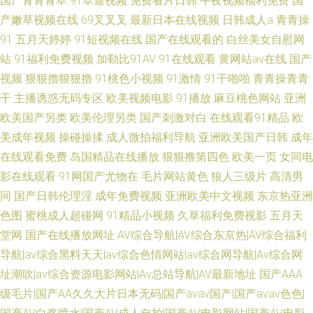
国产青青青草
91草逼视频
免费看片日韩
午夜视频福利免费
国
产嫩草视频在线
69叉叉叉
最新日本在线视频
日韩成人a
青青操
91
五月天婷婷
91短视频在线
国产在线观看的
白丝美女自慰网
站
91福利免费视频
加勒比91AV
91在线观看
黄网站av在线
国产
视频
狠狠擼狠狠擼
91桃色小视频
91激情
91干啪啪
青青操青青
干
主播诱惑无码专区
欧美视频电影
91播放
麻豆桃色网站
亚洲
欧美国产另类
欧美伦理另类
国产刺激对白
在线观看91精品
欧
美成年视频
操碰操揉
成人微拍福利导航
亚洲欧美国产日韩
成年
在线观看免费
岛国精品在线播放
狠狠撸第四色
欧美一页
女同电
影在线观看
91网国产尤物在
毛片网站黄色
狼人三级片
高清男
同
国产日韩伦理淫
成年免费视频
亚洲欧美中文视频
东京热亚洲
色图
蜜桃成人超碰网
91精品小视频
久草福利免费视影
五月天
堂网
国产在线播放网址
AV综合导航|AV综合东京热|AV综合福利
导航|av综合黑料天天|av综合色情网站|av综合网导航|Av综合网
址潮吹|av综合资源电影网站|Av总站导航|AV最新地址
国产AAA
级毛片|国产AA久久大片日本无码|国产avav国产|国产avav色色|