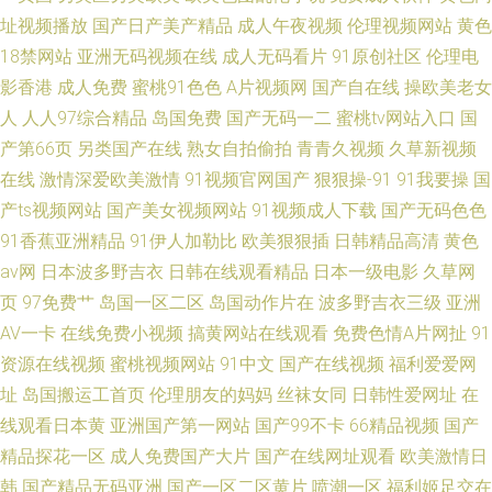
址视频播放
国产日产美产精品
成人午夜视频
伦理视频网站
黄色
18禁网站
亚洲无码视频在线
成人无码看片
91原创社区
伦理电
影香港
成人免费
蜜桃91色色
A片视频网
国产自在线
操欧美老女
人
人人97综合精品
岛国免费
国产无码一二
蜜桃tv网站入口
国
产第66页
另类国产在线
熟女自拍偷拍
青青久视频
久草新视频
在线
激情深爱欧美激情
91视频官网国产
狠狠操-91
91我要操
国
产ts视频网站
国产美女视频网站
91视频成人下载
国产无码色色
91香蕉亚洲精品
91伊人加勒比
欧美狠狠插
日韩精品高清
黄色
av网
日本波多野吉衣
日韩在线观看精品
日本一级电影
久草网
页
97免费艹
岛国一区二区
岛国动作片在
波多野吉衣三级
亚洲
AV一卡
在线免费小视频
搞黄网站在线观看
免费色情A片网扯
91
资源在线视频
蜜桃视频网站
91中文
国产在线视频
福利爱爱网
址
岛国搬运工首页
伦理朋友的妈妈
丝袜女同
日韩性爱网址
在
线观看日本黄
亚洲国产第一网站
国产99不卡
66精品视频
国产
精品探花一区
成人免费国产大片
国产在线网址观看
欧美激情日
韩
国产精品无码亚洲
国产一区二区黄片
喷潮一区
福利姬足交在