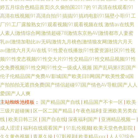
婷五月综合色精品首页|久久偷拍国2017的
91高清在线观看|91
高清在线视频|91高清自拍|91搞搞|91搞鸡电影|91隔壁小哥|91工
厂|91工厂露脸熟女|91观看视频|91观看视频在线
激情av在线男
人素人|激情综合网|激情超碰78|激情东京热AV|激情都市人妻蜜
乳av|激情加勒比av无码|激情九月桃色|激情狼友网|激情六月天
av|激情六月天AV在线
91性爱在线播放|91性爱资源社区|91性视
频|91性变态视频|91性交大片|91性交精品|91性交精品视频|91性
交免费视频|91性交网|91性交一级成人视频
国产乱码第8页|国产
伦子伦精品|国产免费AV影城|国产欧美日B网|国产欧美性爱a|国
产拍拍拍无遮挡免费|国产情侣超碰97|国产情色AV导航|国产人人
爱|国产人人爽
主站蜘蛛池模板：
国产精品国产自线
|
精品国产不卡一区
|
欧美
三级片超碰搁
|
区一区二国产精品
|
午夜色福利
|
亚洲欧美另类在
线
|
欧美日韩三区
|
国产自在线
|
深夜福利国产
|
亚洲精品视频一
|
成人涩涩
|
福利在线观看国产
|
91乱伦视频
|
欧美天堂色色影院
|
久久黄色视频
|
青草久操
|
97影视剧
|
欧美精品xxx
|
人人97综合