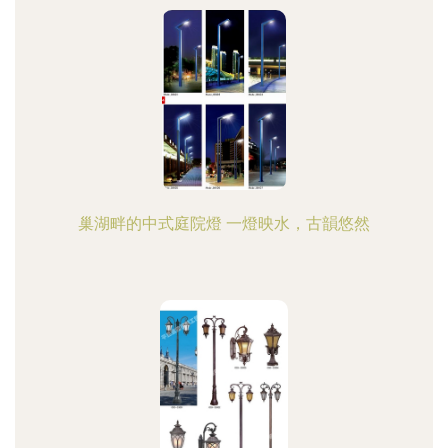
巢湖畔的中式庭院燈 一燈映水，古韻悠然