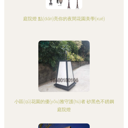
庭院燈 點(diǎn)亮你的夜間花園美學(xué)
小區(qū)花園的優(yōu)雅守護(hù)者 砂黑色不銹鋼
庭院燈