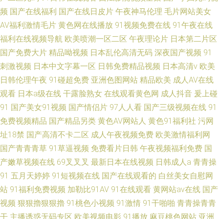
频
国产在线福利
国产在线日皮片
午夜神马伦理
毛片网站美女
AV福利激情毛片
黄色网在线播放
91视频免费在线
91午夜在线
福利在线视频导航
欧美喷潮一区二区
午夜理论片
日本第二片区
国产免费大片
精品呦视频
日本乱伦高清无码
深夜国产视频
91
刺激视频
日本中文字幕一区
日韩免费精品视频
日本高清v
欧美
日韩伦理午夜
91碰超免费
亚洲色图网站
精品欧美
成人AV在线
观看
日本a级在线
干露脸熟女
在线观看黄色网
成人抖音
爰上碰
91
国产美女91视频
国产情侣片
97人人看
国产三级视频在线
91
免费视频精品
国产精品另类
黄色AV网站人
黄色91福利社
污网
址18禁
国产高清不卡二区
成人午夜视频免费
欧美激情福利网
国产青青青草
91草逼视频
免费看片日韩
午夜视频福利免费
国
产嫩草视频在线
69叉叉叉
最新日本在线视频
日韩成人a
青青操
91
五月天婷婷
91短视频在线
国产在线观看的
白丝美女自慰网
站
91福利免费视频
加勒比91AV
91在线观看
黄网站av在线
国产
视频
狠狠擼狠狠擼
91桃色小视频
91激情
91干啪啪
青青操青青
干
主播诱惑无码专区
欧美视频电影
91播放
麻豆桃色网站
亚洲