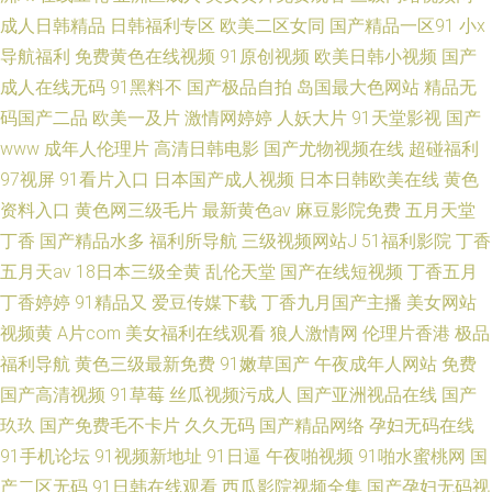
成人日韩精品
日韩福利专区
欧美二区女同
国产精品一区91
小x
导航福利
免费黄色在线视频
91原创视频
欧美日韩小视频
国产
成人在线无码
91黑料不
国产极品自拍
岛国最大色网站
精品无
码国产二品
欧美一及片
激情网婷婷
人妖大片
91天堂影视
国产
www
成年人伦理片
高清日韩电影
国产尤物视频在线
超碰福利
97视屏
91看片入口
日本国产成人视频
日本日韩欧美在线
黄色
资料入口
黄色网三级毛片
最新黄色av
麻豆影院免费
五月天堂
丁香
国产精品水多
福利所导航
三级视频网站J
51福利影院
丁香
五月天av
18日本三级全黄
乱伦天堂
国产在线短视频
丁香五月
丁香婷婷
91精品又
爱豆传媒下载
丁香九月国产主播
美女网站
视频黄
A片com
美女福利在线观看
狼人激情网
伦理片香港
极品
福利导航
黄色三级最新免费
91嫩草国产
午夜成年人网站
免费
国产高清视频
91草莓
丝瓜视频污成人
国产亚洲视品在线
国产
玖玖
国产免费毛不卡片
久久无码
国产精品网络
孕妇无码在线
91手机论坛
91视频新地址
91日逼
午夜啪视频
91啪水蜜桃网
国
产二区无码
91日韩在线观看
西瓜影院视频全集
国产孕妇无码视