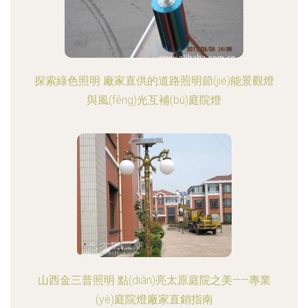
探索綠色照明 廠家直供的道路照明節(jié)能景觀燈
與風(fēng)光互補(bǔ)庭院燈
山西金三普照明 點(diǎn)亮太原庭院之美——專業
(yè)庭院燈廠家直銷指南