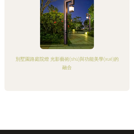
別墅園路庭院燈 光影藝術(shù)與功能美學(xué)的
融合