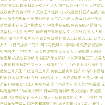
麻豆 美女超碰在线 三级国产在线 亚洲天堂官方网站 99啪啪热 美女A片视频
吧97资源站
欧美日韩另类0
91华人
国产日韩一区二区
日本网站
在线免费
免费潮喷
91原创国产视频
成人吃瓜福利
国产在线9
操
色资源网 尤物色情 91字幕中文视频 国产成人www 麻豆爱爱网 日韩天天肏
碰高清免费视频
午夜电影全集
国产AV无码
人妻系列
爱豆传媒
倩女幽魂
超清国产剧大全
91中文字幕在线
免费在线小视频
吃
屄 91熟女首页 福利社免费视频 久久艹国产视频 日本操逼片电影 午夜福利站
瓜福利小视频
免费91
国产日产亚洲精品
91社在线高清
人人草
香蕉
激情另类图片
亚洲欧美在线观看
成人三级成人三级
欧美老
91色版 传媒大片免费看 激情午夜一区 日本三极片集 一区美女 男人的天堂无
女人bb
日日操第一页
91网豆花视频
91福利剧场
免费影视观看
91视频国产自拍
国产美女在线视频
欧美又大
无码四虎
女同激
码 亚洲成人自拍网 国产精品豆花操逼 51黑料第一页 久久绯色 天堂av2026
吻视频
极品性爱导航
欧美国产拳交喷奶
中文字幕第三页
超碰成
三级片网页 91豆花精品 福利视频导航大全 欧美激情A级片 无码专区伦理三
人影视
欧美日韩中文一区
手机看片1204
91色快播
福利撸影院
激情五月天国产
综合网五月天
美女主播青草
国产高清不卡视频
级 91免费网站观看 久草视频资源网 午夜狼人香蕉 青娱乐最新地址 av不卡不
四虎影视
欧美一区在线
操碰视频
五月天婷婷欧美
欧美大BB
国
产福利啪啪
欧洲成人午夜精品
国产精品美乳
男人操蜜桃视频
无
伦 久草手机在线视频 偷拍AV搬运I工 91伪娘网站视频 大香蕉伊人毛 玖玖伊
码射精网站
18成年人网站
日本高清电影网
男女啪啪午夜视频
免费电影在线观看
亚洲ab
成人少妇视频导航
91国产小青蛙
国
热 日韩蜜臀91 影音先锋色导航 av操超碰 国产AV理论电影 欧美大色 婷婷午
产成年免费网站
国产视频高清在线
精品香蕉
求a片网址
麻豆tv