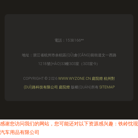
電話：1538166**
地址：浙江省杭州市余杭區(QŪ)倉(CĀNG)前街道文一西路
1218號(HÀO)33幢303室（303室-9）
COPYRIGHT © 2026
WWW.WYZONE.CN
庭院燈
杭州對
(DUÌ)路科技有限公司
庭院燈
版權(QUÁN)所有
SITEMAP
感谢您访问我们的网站，您可能还对以下资源感兴趣：铁岭忱现
汽车用品有限公司