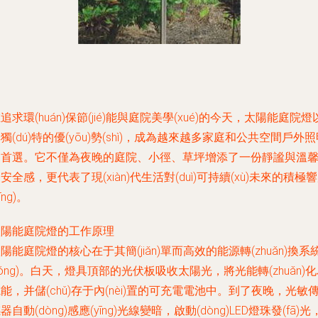
追求環(huán)保節(jié)能與庭院美學(xué)的今天，太陽能庭院燈
獨(dú)特的優(yōu)勢(shì)，成為越來越多家庭和公共空間戶外
的首選。它不僅為夜晚的庭院、小徑、草坪增添了一份靜謐與溫
安全感，更代表了現(xiàn)代生活對(duì)可持續(xù)未來的積極
yīng)。
太陽能庭院燈的工作原理
陽能庭院燈的核心在于其簡(jiǎn)單而高效的能源轉(zhuǎn)換系
tǒng)。白天，燈具頂部的光伏板吸收太陽光，將光能轉(zhuǎn)
能，并儲(chǔ)存于內(nèi)置的可充電電池中。到了夜晚，光敏
器自動(dòng)感應(yīng)光線變暗，啟動(dòng)LED燈珠發(fā)光