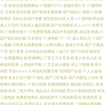
一页
欧美在线视频播放
91视频污污污
超碰在线公开
AV蜜桃吃
瓜
日本欧美在线看
国产精选免费视频
国产精品91视频
69热最
新网址
无码白丝强行免费
激情影院日韩
久草123
福利欧美在线
成人片无码
日韩成人极品视频
国产在线诱惑
乱人xxxxx
超黄无
码
三级黄色图片
91免费看视频
精品午夜福利网
精品亚洲成a人
国产精品萌白酱
日本理论
91操电影
91一区
成人精品无
91国产
小视频
日韩美女免费直播
A片网站网址
激情文学色
国产主播第
37页
青久青青
日本精品在线播放
三级A片
国产日韩亚洲综合
91短视频网站
欧美骚网站
丁香五月天亚洲
欧美大粗吊人妖
深
夜福利亚洲
人兽福利导航
91叉叉操小骚逼
成人18视频
欧美大
鸡吧
草逼wwww
久草福利免费试看
岛国国产在线
91人人超碰
青青
美女白丝18禁
91肏比
国产三区电影
国产内射后入在线
黄
色网址网站网址
97超在线视
免费视频网站
精品欧美精品v
欧美
操碰
欧美二级片网址
精品成人无码视频
男女午夜福利影院
欧美
三级电影
免费黄色网址
成年版快手
日韩福利无码
四虎四房
亚
洲AV在线豆花
亚洲区成人
美女黄片免费观看
三级网站视频网