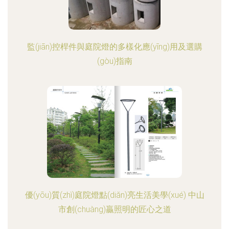
監(jiān)控桿件與庭院燈的多樣化應(yīng)用及選購
(gòu)指南
優(yōu)質(zhì)庭院燈點(diǎn)亮生活美學(xué) 中山
市創(chuàng)贏照明的匠心之道