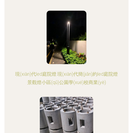
現(xiàn)代led庭院燈.現(xiàn)代簡(jiǎn)約led庭院燈
景觀燈小區(qū)公園學(xué)校商業(yè)