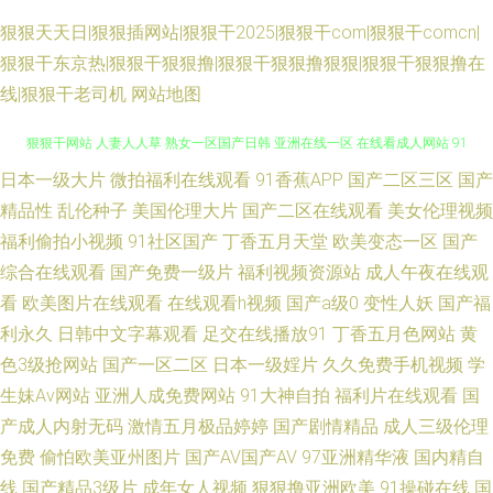
狠狠天天日|狠狠插网站|狠狠干2025|狠狠干com|狠狠干comcn|
狠狠干东京热|狠狠干狠狠撸|狠狠干狠狠撸狠狠|狠狠干狠狠撸在
线|狠狠干老司机
网站地图
日本一级大片
微拍福利在线观看
91香蕉APP
国产二区三区
国产
午夜日比导航 韩国av电影网站 亚洲淫色网站 91剧场 av第三页 操逼av资源网
精品性
乱伦种子
美国伦理大片
国产二区在线观看
美女伦理视频
狠狠干网站 人妻人人草 熟女一区国产日韩 亚洲在线一区 在线看成人网站 91
福利偷拍小视频
91社区国产
丁香五月天堂
欧美变态一区
国产
综合在线观看
国产免费一级片
福利视频资源站
成人午夜在线观
视屏黄 超碰久热 国产盗摄一二三区 另类海角专区 青青草99热 天天干天天爽
看
欧美图片在线观看
在线观看h视频
国产a级0
变性人妖
国产福
利永久
日韩中文字幕观看
足交在线播放91
丁香五月色网站
黄
51黑料偷拍 91视频最新网址 AⅤ日韩 豆花视频在线观看 国产做爱91 91白虎
色3级抢网站
国产一区二区
日本一级婬片
久久免费手机视频
学
生妹Av网站
亚洲人成免费网站
91大神自拍
福利片在线观看
国
美女交配 伪娘自慰 亚洲综合春 91视频观看网站 97超碰免费在线 超碰碰小说
产成人内射无码
激情五月极品婷婷
国产剧情精品
成人三级伦理
97 国产超碰人人 久草资源部 欧美成人网页 人妻鲁色网无码 日日爱影院 婷
免费
偷怕欧美亚州图片
国产AV国产AV
97亚洲精华液
国内精自
线
国产精品3级片
成年女人视频
狠狠撸亚洲欧美
91操碰在线
国