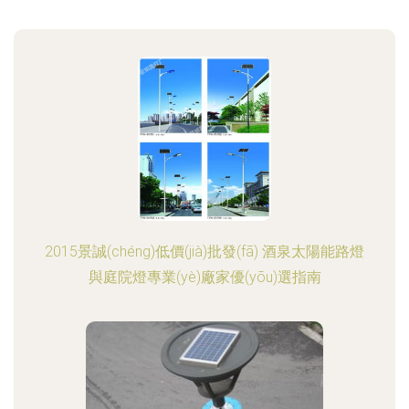
2015景誠(chéng)低價(jià)批發(fā) 酒泉太陽能路燈
與庭院燈專業(yè)廠家優(yōu)選指南