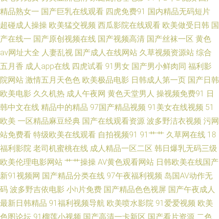
视频在线 日韩A∨手机在线 操碰高清 久久伊人一区网 深夜影院操一操 97色
精品熟女一
国产巨乳在线观看
四虎免费91
国内精品无码短片
超碰成人操操
欧美猛交视频
西瓜影院在线观看
欧美做受日韩
国
福利导航 国产精品多乙 91官网在线看 久草福利站 欧美大成色 91中文视频
产在线一
国产原创视频在线
国产视频高清
国产丝袜一区
黄色
av网址大全
人妻乱视
国产成人在线网站
久草视频资源站
综合
激情婷婷网 欧美色色网 日日撸亚洲视频 在线看a的网站 91香蕉国产 超碰自
五月香
成人app在线
四虎试看
91男女
国产男小鲜肉同
福利影
院网站
激情五月天色色
欧美极品电影
日韩成人第一页
国产日韩
慰 黄色小片8848 欧美久久草在线 日韩欧美www 91豆花在线看 超碰在线97
欧美电影
久久机热
成人午夜网
黄色天堂男人
操视频免费91
日
韩中文在线
精品中的精品
97国产精品视频
91美女在线视频
51
日本 日本槽逼草莓视频 欧美三级aaa 午夜影院0050 91视频9999 超碰人妻主
欧美
一区精品麻豆经典
国产在线观看资源
波多野洁衣视频
污网
页 国产久草要 久热这里 人人操人人摸 五月花婷婷综合 91传媒在线观看 爱
站免费看
特级欧美在线观看
自拍视频91
91艹艹
久草网在线
18
福利影院
老司机蜜桃在线
成人精品一区二区
韩日爆乳无码三级
豆福利导航 福利社123 激情综合BT 欧美福利电影 丝袜性交免费网站 在线观
欧美伦理电影网站
艹艹操操
AV黄色观看网站
日韩欧美在线国产
新91视频网
国产精品分类在线
97午夜福利视频
岛国AV动作无
看欧美肏屄 97狠狠 国产看mv人人 另类综合图 午夜福利色色99 btav天堂在
码
波多野吉依电影
小h片免费
国产精品色色视屏
国产午夜成人
最新日韩精品
91福利视频导航
欧美喷水影院
91爱爱视频
欧美
线 韩国理论午夜 人人97操 午夜九二福利 91高清系列 www91c伊人 国产w色
色图论坛
91榴莲小视频
国产高清一卡新区
国产看片资源
二色