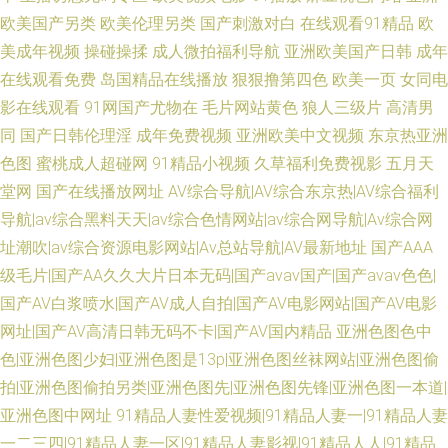
欧美国产另类
欧美伦理另类
国产刺激对白
在线观看91精品
欧
美成年视频
操碰操揉
成人微拍福利导航
亚洲欧美国产日韩
成年
在线观看免费
岛国精品在线播放
狠狠撸第四色
欧美一页
女同电
影在线观看
91网国产尤物在
毛片网站黄色
狼人三级片
高清男
同
国产日韩伦理淫
成年免费视频
亚洲欧美中文视频
东京热亚洲
色图
蜜桃成人超碰网
91精品小视频
久草福利免费视影
五月天
堂网
国产在线播放网址
AV综合导航|AV综合东京热|AV综合福利
导航|av综合黑料天天|av综合色情网站|av综合网导航|Av综合网
址潮吹|av综合资源电影网站|Av总站导航|AV最新地址
国产AAA
级毛片|国产AA久久大片日本无码|国产avav国产|国产avav色色|
国产AV白浆喷水|国产AV成人自拍|国产AV电影网站|国产AV电影
网址|国产AV高清日韩无码不卡|国产AV国内精品
亚洲色图色中
色|亚洲色图少妇|亚洲色图是13p|亚洲色图丝袜网站|亚洲色图偷
拍|亚洲色图偷拍另类|亚洲色图先|亚洲色图先锋|亚洲色图一本道|
亚洲色图中网址
91精品人妻性爱视频|91精品人妻一|91精品人妻
一二三四|91精品人妻一区|91精品人妻影视|91精品人人|91精品