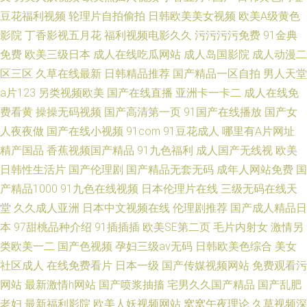
豆花福利视频
轮理片自拍偷拍
日韩欧美美女视频
欧美A级黄色
影院
丁香影视五月花
福利视频电影久久
污污污污免费
91金典
免费
欧美三级日本
成人在线吃瓜网站
成人岛国影院
成人动漫二
区三区
久草在线最新
日韩精品推荐
国产精品一区自拍
男人天堂
a片123
另类视频欧美
国产在线直播
亚洲卡一卡二
成人在线免
费看黄
操操无码视频
国产高清第一页
91国产在线播放
国产女
人夜夜做
国产在线小视频
91com
91豆花成人
哪里有A片网址
精产国品
香蕉视频国产精品
91九色福利
成人国产无线视
欧美
日韩性生活片
国产伦理剧
国产精品无套无码
成年人网站免费
国
产精品1000
91九色在线视频
日本伦理片在线
三级无码在线天
堂
久久成人亚洲
日本中文视频在线
伦理剧推荐
国产成人精品日
本
97甜桃品种介绍
91插插插
欧美SE第二页
毛片内射女
激情另
类欧美一二
国产色视频
孕妇三级av无码
日韩欧美色综合
美女
社区成人
在线免费看片
日本一级
国产传媒视频网站
免费观看污
网站
最新激情h网站
国产喷浆抽搐
宅男久久国产精品
国产乱肥
老妇
最新福利影院
欧美人妖视频网站
窝窝午夜理论
久草视频深