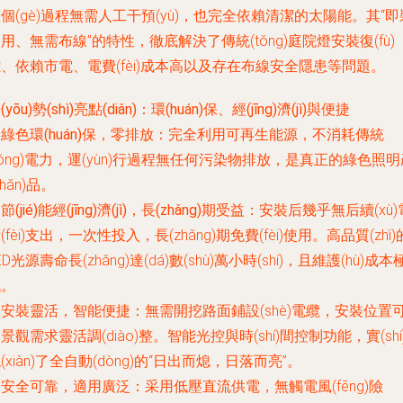
個(gè)過程無需人工干預(yù)，也完全依賴清潔的太陽能。其“即
用、無需布線”的特性，徹底解決了傳統(tǒng)庭院燈安裝復(fù)
、依賴市電、電費(fèi)成本高以及存在布線安全隱患等問題。
(yōu)勢(shì)亮點(diǎn)：環(huán)保、經(jīng)濟(jì)與便捷
.
綠色環(huán)保，零排放
：完全利用可再生能源，不消耗傳統
tǒng)電力，運(yùn)行過程無任何污染物排放，是真正的綠色照明
chǎn)品。
.
節(jié)能經(jīng)濟(jì)，長(zhǎng)期受益
：安裝后幾乎無后續(xù)
(fèi)支出，一次性投入，長(zhǎng)期免費(fèi)使用。高品質(zhì)
ED光源壽命長(zhǎng)達(dá)數(shù)萬小時(shí)，且維護(hù)成本
低。
.
安裝靈活，智能便捷
：無需開挖路面鋪設(shè)電纜，安裝位置
景觀需求靈活調(diào)整。智能光控與時(shí)間控制功能，實(shí
(xiàn)了全自動(dòng)的“日出而熄，日落而亮”。
.
安全可靠，適用廣泛
：采用低壓直流供電，無觸電風(fēng)險