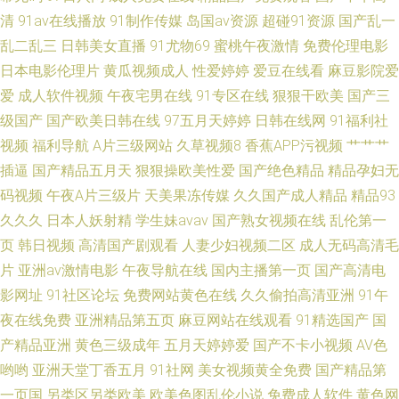
清
91av在线播放
91制作传媒
岛国av资源
超碰91资源
国产乱一
乱二乱三
日韩美女直播
91尤物69
蜜桃午夜激情
免费伦理电影
日本电影伦理片
黄瓜视频成人
性爱婷婷
爱豆在线看
麻豆影院爱
爱
成人软件视频
午夜宅男在线
91专区在线
狠狠干欧美
国产三
级国产
国产欧美日韩在线
97五月天婷婷
日韩在线网
91福利社
视频
福利导航
A片三级网站
久草视频8
香蕉APP污视频
艹艹艹
插逼
国产精品五月天
狠狠操欧美性爱
国产绝色精品
精品孕妇无
码视频
午夜A片三级片
天美果冻传媒
久久国产成人精品
精品93
久久久
日本人妖射精
学生妹avav
国产熟女视频在线
乱伦第一
页
韩日视频
高清国产剧观看
人妻少妇视频二区
成人无码高清毛
片
亚洲av激情电影
午夜导航在线
国内主播第一页
国产高清电
影网址
91社区论坛
免费网站黄色在线
久久偷拍高清亚洲
91午
夜在线免费
亚洲精品第五页
麻豆网站在线观看
91精选国产
国
产精品亚洲
黄色三级成年
五月天婷婷爱
国产不卡小视频
AV色
哟哟
亚洲天堂丁香五月
91社网
美女视频黄全免费
国产精品第
一页国
另类区另类欧美
欧美色图乱伦小说
免费成人软件
黄色网