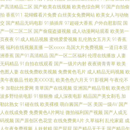
婷好色五月天 伊人大香蕉小说 91美女自慰 超碰人人摸人人 国产福利在线观
产高清精品二区
国产欧美在线视频
欧美色综合网
91国产自拍偷
拍
香蕉911
花蝴蝶看片免费
白丝美女免费网站
欧美女人与动物
看 韩日高清论理无码 九一精品中文字幕 欧美91 欧美日韩操逼片 日本成人免
交
国产精品无码电影
91插插库
97超碰大香蕉
户外自慰影院
国
产一区二区二区
国产偷窥盗摄视频
成人动漫网站观看
欧美第一
费 日韩三级有码 亚洲日逼 伊人91啪啪啪 69国产 91在线观看资源 97资源婷
页夜夜
91成人精品视频
蜜桃爱爱视频
乱伦熟女五月天
91香蕉
视
福利在线视频直播
一区xxxxx
岛国大片免费视频
一道日本亚
操逼大片韩国 豆花直播91 国产青草网 久久入口91 欧美干b网 avav综合免费
洲香蕉
国产91高清精品
国产一区二区福利
伦理在线播放
人妻
豆花18在线网页 激情与性爱 美日青青肏 欧美另类人与兽 日韩成人AV网站 丝
无码精品
91自拍在线观看
国产一级片内射
夜夜骑青青草
欧美
色图人妻
在线免费欧美视频
免费黄色毛片
成人精品无码视频
欧
袜足交资源 午夜福利局 尤物在线导航 91黄色片网站 99热最新地址6 操逼国
美午夜极品
性欧美ⅩⅩⅩⅩ乱
欧美色色六月天
91影视网
午夜伦不
卡
加勒比性爱网
青草国产在线视频
亚洲国产精品导航
欧美色淫
产视频 国产精品久草不停 久草福利在线 欧美福利性交a 人人操91 色图福利
波多野结依电影
91狠狠撸
成人深夜电影
精品国产美女剃毛
加
勒比熟女
91碰在线
欧美裸模
萌白酱国产一区
美国一级AV
国产
社 在线成人欧美 91精品老司机 99超碰在线精 超碰人人123 韩日探花影视 久
人在线成免费
免费黄色A片网址
微拍福利国产视频
国产人成无
码视频
国产原创区色花堂
在线免费黄A片
久草福利
乱伦家庭
成
久精品一区 欧美色图网站 人妖麻豆视频 日韩小电影院1区 影音先锋色情电影
人午夜免费视频
人妖射精
国产屁屁
国产精品天干天
国产精品午