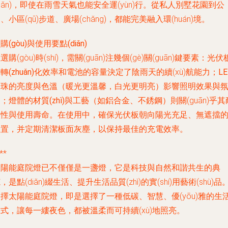
xiǎn)，即使在雨雪天氣也能安全運(yùn)行。從私人別墅花園到公
、小區(qū)步道、廣場(chǎng)，都能完美融入環(huán)境。
購(gòu)與使用要點(diǎn)
選購(gòu)時(shí)，需關(guān)注幾個(gè)關(guān)鍵要素：
光伏
轉(zhuǎn)化效率
和
電池的容量
決定了陰雨天的續(xù)航能力；
L
燈珠的亮度與色溫
（暖光更溫馨，白光更明亮）影響照明效果與
圍；
燈體的材質(zhì)與工藝
（如鋁合金、不銹鋼）則關(guān)乎其
候性與使用壽命。在使用中，確保光伏板朝向陽光充足、無遮擋
位置，并定期清潔板面灰塵，以保持最佳的充電效率。
**
太陽能庭院燈已不僅僅是一盞燈，它是科技與自然和諧共生的典
，是點(diǎn)綴生活、提升生活品質(zhì)的實(shí)用藝術(shù)品
擇太陽能庭院燈，即是選擇了一種低碳、智慧、優(yōu)雅的生
式，讓每一縷夜色，都被溫柔而可持續(xù)地照亮。