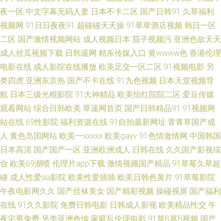
91男人影院 99热这 超碰爱福利 大香蕉AB片 黄色男女 久久综合伊人无码 自
夜一区
中文字幕无码人妻
日本不卡二区
国产日韩91
久草福利
视频网
91日日夜夜91
超碰碰天天操
91草草酒店视频
韩日一区
慰91 岛国AV导航 黑料网线路一二三 91日本美女看片 俺去也综合网 福利av
二区
国产激情视频网站
成人视频日本
茄子视频污
亚洲色欲天天
成人丝瓜视频下载
日韩逼网
精东传媒入口
黄wwww色
香港伦理
成人导航 韩国成人无码 免费69AV 日本a级大片 少妇四虎一线天 午夜影院
电影在线
成人影院在线播放
欧美足交一区二区
91视频电影
另
类四虎
亚洲东京热
国产不卡在线
91九色视频
日本天堂视频导
960 91豆花在线 成人品人妻久久 国内久久 久久精品国产男包 欧美日韩中文
航
日本三级光棍影院
91大神精品
欧美怡红院院二区
爱豆传媒
字幕 日韩精选av福利 午夜香焦剧场 影音先锋少妇熟女 91美女网站 99超碰色
观看网站
综合日韩欧美
草逼网首页
国产日韩精品91
91视频网
站在线
69性影院
福利资源在线
91自拍最新网址
青青草国产成
色 成人操碰视频 日韩情爱网 午夜诱惑av 在线超碰人人 91蜜拍 岛国美女的a
人
黄色岛国网站
欧美一xxxxx
欧美gayv
91色情激情网
中国韩国
日本高清
国产国产一区
亚洲欧洲成人
日韩在线
久久国产影视综
片 国内最新肏屄精品 老司机能看的av 欧美豆花91 亚洲精品黄色网址 91免费
合
欧美69潮喷
伦理片app下载
激情视频国产精品
91草莓久草超
碰
成人性爱aa影院
欧美性爱插插
欧美日韩色黄片
91草莓影院
观看视频 俺去射丁香 东京热网址网站 欧日色网 香蕉视频下载 91碰在线视频
午夜电影网久久
国产丝袜美女
国产精彩视频
操碰视屏
国产福利
在线
91久久影院
免费日韩电影
日韩成人影视
欧美精品性交
午
男人国产精品自拍 伊人网香蕉 俺去啦最新网站 国产高清肏屄电影 玖玖精品
夜宅男免费
另类亚洲色情
家庭乱伦理电影
91草B草B视频
国产