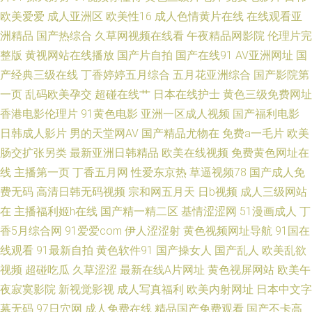
欧美爱爱
成人亚洲区
欧美性16
成人色情黄片在线
在线观看亚
性爱喷水AV 日本老熟妇毛茸茸 91成人小视频 国产精品欧美专区 亚洲三级av
洲精品
国产热综合
久草网视频在线看
午夜精品网影院
伦理片完
麻豆91 91爱爱王 国产97福利导航 肏屄超碰 伊人成人在线 福利精品店 欧美
整版
黄视网站在线播放
国产片自拍
国产在线91
AV亚洲网址
国
产经典三级在线
丁香婷婷五月综合
五月花亚洲综合
国产影院第
日韩微拍视频 一本道大香蕉伊人 wwwav天堂网 久草网站欧美 丝袜美腿噜噜
一页
乱码欧美孕交
超碰在线艹
日本在线护士
黄色三级免费网址
香港电影伦理片
91黄色电影
亚洲一区成人视频
国产福利电影
超碰科料 欧美综合性 91青青娱乐 国产熟女一区 青青草一级色网站 综合色网
日韩成人影片
男的天堂网AV
国产精品尤物在
免费a一毛片
欧美
肠交扩张另类
最新亚洲日韩精品
欧美在线视频
免费黄色网址在
成人在线不卡视频 老司机精品网站 瑟瑟五月天 AVA在线
线
主播第一页
丁香五月网
性爱东京热
草逼视频78
国产成人免
费无码
高清日韩无码视频
宗和网五月天
日b视频
成人三级网站
在
主播福利姬h在线
国产精一精二区
基情涩涩网
51漫画成人
丁
香5月综合网
91爱爱com
伊人涩涩射
黄色视频网址导航
91国在
线观看
91最新自拍
黄色软件91
国产操女人
国产乱人
欧美乱欲
视频
超碰吃瓜
久草涩涩
最新在线A片网址
黄色视屏网站
欧美午
夜寂寞影院
新视觉影视
成人写真福利
欧美内射网址
日本中文字
幕无码
97日穴网
成人免费在线
精品国产免费观看
国产不卡高