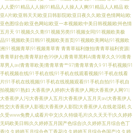
人人爱|91精品人人操|91精品人人操人人爽|91精品人人精品
欧
亚A片|欧亚韩天天|欧亚日韩影院|欧亚日夜久久|欧亚色情网站|欧
亚色图综合|欧亚色网站|欧亚一本视频|欧中美日韩视频|欧州色情
五月天
91视频久久青|91视频另类|91视频女同|91视频欧美极
品|91视频欧美日韩|91视频欧美首页|91视频欧美网站|91视频欧
洲|91视频青草|91视频青草青
青青草福利微拍|青青草福利资源|
青青草好色|青青草好色99伊人|青青草黑料A|青青草久久99|青青
草男人av|青青草欧美|青青草青艹97|青青草青久9
91手机视频|91
手机视频在线|91手机在线|91手机在线观看视频|91手机在线看
片|91手机在线视频|91手机在线视频观看|91手机自拍|91手机自
拍视频|91熟妇
大香蕉伊人婷婷|大香蕉伊人网|大香蕉伊人网91|
大香蕉伊人污|大香蕉伊人五月|大香蕉伊人五月天av|大香蕉伊人
性交|大香蕉伊人影视|大香蕉伊人影院|大香蕉伊人在线老湿机
久
久受www免费人成看片中文|久久特级毛片|久久天天干|久久婷婷
无码欧美日韩|久久婷婷五月国产色综合|久久婷婷五月综合色丁
香|久久婷婷五月综合色丁香花|久久婷婷五月综合色国产|久久婷