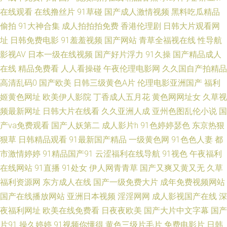
在线观看
在线撸丝片
91草碰
国产成人激情视频
黑料吃瓜精品
夜 97操屄视频 国产人妖调教专区 人人超色 91视频观看# 含羞草在线 欧美淫
偷拍
91大神合集
成人拍拍拍免费
香港伦理剧
日韩大片观看网
色综合 影音AV在线资源 波多野吉衣无码 加勒比91AV 涩偷拍网 91精品变态
址
日韩免费电影
91羞羞视频
国产网站
青草全福视在线
性导航
影视AV
日本一级在线视频
国产好片浮力
91久操
国产精品成人
直播 福利网址在线导航 欧美丁香园婷婷 天天弄日日搞 91入口在线观看 岛国
在线
精品免费看
人人看操碰
午夜伦理电影网
久久国自产拍精品
高清乱码0
国产欧美
日韩三级黄色A片
伦理电影亚洲国产
福利
大片中文字幕 美女网站91 五月天干逼网站2 97爱黄色 国产86页 老司机日日
姬黄色网址
欧美伊人影院
丁香成人五月花
黄色网网址女
久草视
频最新网址
日韩大片在线看
久久亚洲人成
亚州色图乱伦小说
国
夜夜 日韩熟女视频 中文字幕16p 国产射精视频 伊人新址 超碰人人做爱 老司
产va免费观看
国产人妖第二
成人影片h
91色婷婷瑟色
东京热狠
机激情网 香蕉午夜影院 变态另类色 精品人妖av 日韩快播区 91视频国产高清
狠草
日韩精品观看
91最新国产精品
一级黄色网
91色色人妻
都
市激情婷婷
91精品国产91
云涩福利在线导航
91视色
午夜福利
大香蕉伊在线9 久久视频性交 日韩精品视频12 综合色色 另类激情 少妇超碰
在线网站
91直播
91处女
伊人网青青草
国产又爽又黄又无
久草
福利资源网
东方成人在线
国产一级免费大片
成年免费视频网站
在线播放 91国产人妖 超碰看自拍 另色激情 手机看片玖玖草 97人人干 久草
国产在线播放网站
亚洲日本视频
淫淫网网
成人影视国产在线
深
夜福利网址
欧美在线免费看
日夜夜欧美
国产大片中文字幕
国产
香蕉97 神马午夜传媒 91偷拍导航 国产香蕉视频 三级在线国产 av超碰 黑丝
片91
操久婷婷
91视频你懂得
黄色三级片毛片
免费电影片
日韩