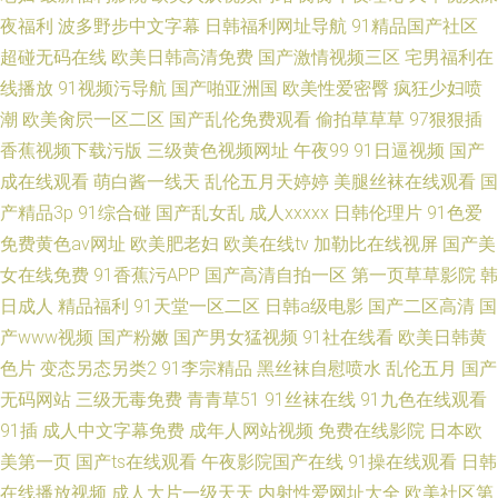
夜福利
波多野步中文字幕
日韩福利网址导航
91精品国产社区
超碰无码在线
欧美日韩高清免费
国产激情视频三区
宅男福利在
线播放
91视频污导航
国产啪亚洲国
欧美性爱密臀
疯狂少妇喷
潮
欧美肏屄一区二区
国产乱伦免费观看
偷拍草草草
97狠狠插
香蕉视频下载污版
三级黄色视频网址
午夜99
91日逼视频
国产
成在线观看
萌白酱一线天
乱伦五月天婷婷
美腿丝袜在线观看
国
产精品3p
91综合碰
国产乱女乱
成人xxxxx
日韩伦理片
91色爱
免费黄色av网址
欧美肥老妇
欧美在线tv
加勒比在线视屏
国产美
女在线免费
91香蕉污APP
国产高清自拍一区
第一页草草影院
韩
日成人
精品福利
91天堂一区二区
日韩a级电影
国产二区高清
国
产www视频
国产粉嫩
国产男女猛视频
91社在线看
欧美日韩黄
色片
变态另态另类2
91李宗精品
黑丝袜自慰喷水
乱伦五月
国产
无码网站
三级无毒免费
青青草51
91丝袜在线
91九色在线观看
91插
成人中文字幕免费
成年人网站视频
免费在线影院
日本欧
美第一页
国产ts在线观看
午夜影院国产在线
91操在线观看
日韩
在线播放视频
成人大片一级天天
内射性爱网址大全
欧美社区第