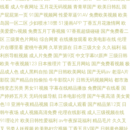
线看
成人午夜网址
五月花无码视频
青青草国产
欧美日韩乱
国
产屁屁第一页
91国产视频网
性爱草逼91AV
免费欧美视频
欧美
岛国一区二区
少妇喷水18禁
51漫画APP
丁香五月花激情网
欧
美爱爱tv视频
免费五月丁香视频
97香蕉超级碰碰
国产免费看二
区
三级黄色片网站
综合网黄
在线播放观看
欧美电影在线
伦理
片在哪里看
蜜桃午夜网
久草资源在
日本三级大全
久久福利
福
利所导航视频
成人片免费
国产第9页
中文字幕bt原声
三级日韩
欧美
午夜视频123
日本推理片
丁香五月网站
国产免费看视频
极
品成人色
成人黑料自拍
国产日韩欧美网站
国产无码av
老湿A片
影院
国产精品自拍偷拍
牛牛影院A片
日韩无码视频网站
都市激
情变态另类
男女91视频
字幕在线精品播放
免费国产在线看
国
产婷婷五月天
无码传媒导航
日本电影伦理
国产午夜高清
美女黄
色18
亚洲午夜精品视频
日本三级成人观看
国产精品第12页
日
韩午夜场
成人视频高清免费
伦理在线影视
成人三级视频在线
91理论片
欧美日韩性爱福利
av午夜探花福利
精品毛片
久久叉
叉
另类人妖视频
欧美熟妇穴视频
丁香五月V国产
日韩黄色网址